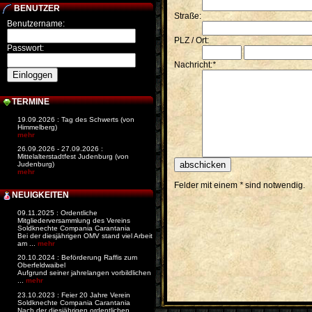
BENUTZER
Straße:
Benutzername:
PLZ / Ort:
Passwort:
Nachricht:
*
TERMINE
19.09.2026 : Tag des Schwerts (von
Himmelberg)
mehr
26.09.2026 - 27.09.2026 :
Mittelalterstadtfest Judenburg (von
Judenburg)
mehr
Felder mit einem
*
sind notwendig.
NEUIGKEITEN
09.11.2025 : Ordentliche
Mitgliederversammlung des Vereins
Soldknechte Compania Carantania
Bei der diesjährigen OMV stand viel Arbeit
am ...
mehr
20.10.2024 : Beförderung Raffis zum
Oberfeldwaibel
Aufgrund seiner jahrelangen vorbildlichen
...
mehr
23.10.2023 : Feier 20 Jahre Verein
Soldknechte Compania Carantania
Nach der diesjährigen ordentlichen