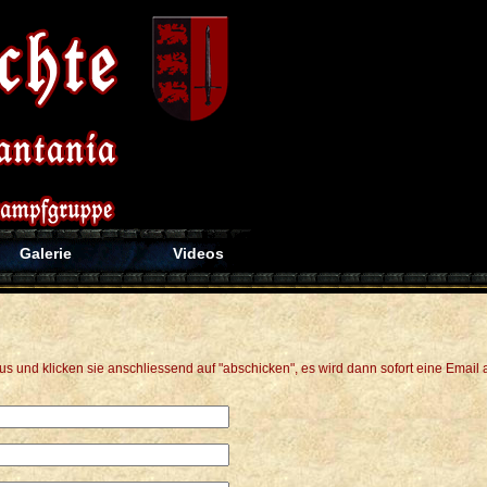
Galerie
Videos
aus und klicken sie anschliessend auf "abschicken", es wird dann sofort eine Emai