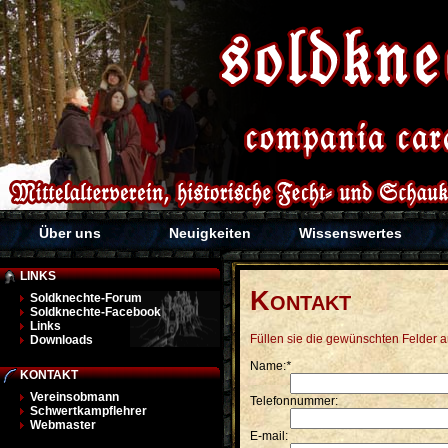
Über uns
Neuigkeiten
Wissenswertes
LINKS
K
Soldknechte-Forum
ONTAKT
Soldknechte-Facebook
Links
Füllen sie die gewünschten Felder 
Downloads
Name:
*
KONTAKT
Vereinsobmann
Telefonnummer:
Schwertkampflehrer
Webmaster
E-mail: