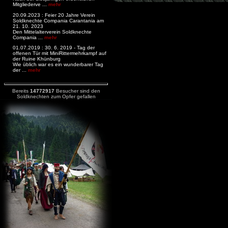
Mitgliederve ...
mehr
20.09.2023 : Feier 20 Jahre Verein
Soldknechte Compania Carantania am
21. 10. 2023
Den Mittelalterverein Soldknechte
Compania ...
mehr
01.07.2019 : 30. 6. 2019 - Tag der
offenen Tür mit MiniRittermehrkampf auf
der Ruine Khünburg
Wie üblich war es ein wunderbarer Tag
der ...
mehr
Bereits
14772917
Besucher sind den
Soldknechten zum Opfer gefallen