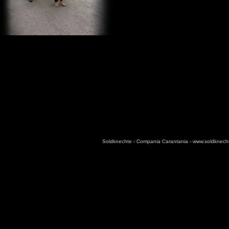
Soldknechte - Compania Carantania - www.soldknec