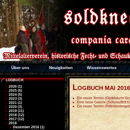
Über uns
Neuigkeiten
Wissenswertes
LOGBUCH
L
2026 (1)
OGBUCH MAI 2016
2025 (5)
2024 (5)
Ein neuer Termin (Gipfelsturm Gr
2023 (3)
Eine neue Galerie (Schulauftritt
2021 (1)
Ein neuer Termin (Ritterkindergeb
2020 (3)
2019 (11)
2018 (12)
2017 (12)
2016
Dezember 2016 (1)