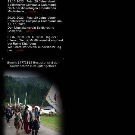
23.10.2023 : Feier 20 Jahre Verein
Soldknechte Compania Carantania
Nach der diesjährigen ordentlichen
Mitgliederve ...
mehr
20.09.2023 : Feier 20 Jahre Verein
Soldknechte Compania Carantania am
21. 10. 2023
Den Mittelalterverein Soldknechte
Compania ...
mehr
01.07.2019 : 30. 6. 2019 - Tag der
offenen Tür mit MiniRittermehrkampf auf
der Ruine Khünburg
Wie üblich war es ein wunderbarer Tag
der ...
mehr
Bereits
14773819
Besucher sind den
Soldknechten zum Opfer gefallen