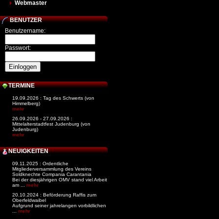
Webmaster
BENUTZER
Benutzername:
Passwort:
TERMINE
19.09.2026 : Tag des Schwerts (von
Himmelberg)
mehr
26.09.2026 - 27.09.2026 :
Mittelalterstadtfest Judenburg (von
Judenburg)
mehr
NEUIGKEITEN
09.11.2025 : Ordentliche
Mitgliederversammlung des Vereins
Soldknechte Compania Carantania
Bei der diesjährigen OMV stand viel Arbeit
am ...
mehr
20.10.2024 : Beförderung Raffis zum
Oberfeldwaibel
Aufgrund seiner jahrelangen vorbildlichen
...
mehr