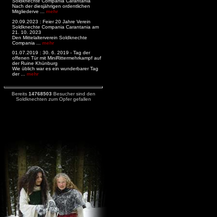
Soldknechte Compania Carantania
Nach der diesjährigen ordentlichen
Mitgliederve ...
mehr
20.09.2023 : Feier 20 Jahre Verein
Soldknechte Compania Carantania am
21. 10. 2023
Den Mittelalterverein Soldknechte
Compania ...
mehr
01.07.2019 : 30. 6. 2019 - Tag der
offenen Tür mit MiniRittermehrkampf auf
der Ruine Khünburg
Wie üblich war es ein wunderbarer Tag
der ...
mehr
Bereits
14768503
Besucher sind den
Soldknechten zum Opfer gefallen