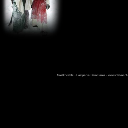
Soldknechte - Compania Carantania - www.soldknec