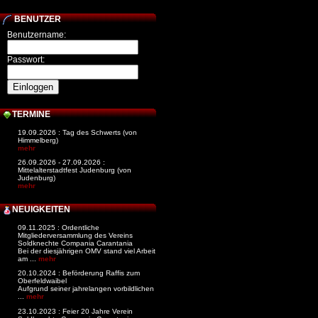
BENUTZER
Benutzername:
Passwort:
TERMINE
19.09.2026 : Tag des Schwerts (von
Himmelberg)
mehr
26.09.2026 - 27.09.2026 :
Mittelalterstadtfest Judenburg (von
Judenburg)
mehr
NEUIGKEITEN
09.11.2025 : Ordentliche
Mitgliederversammlung des Vereins
Soldknechte Compania Carantania
Bei der diesjährigen OMV stand viel Arbeit
am ...
mehr
20.10.2024 : Beförderung Raffis zum
Oberfeldwaibel
Aufgrund seiner jahrelangen vorbildlichen
...
mehr
23.10.2023 : Feier 20 Jahre Verein