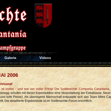
Galerie
Videos
AI 2006
mehrkampf
anegg schufen mit dieser Koproduktion eine Veranstaltung der Extraklasse. Neun 
und tolle Preise). Als überlegene Mannschaft entpuppte sich das Team Miles C
tt. Die detaillierte Ergebnisliste ist im Soldknechte-Forum ersichtlich.