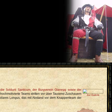
hochmotivierte Teams stritten vor über Tausend Zuschauern
Zur Galerie
apilares Longus, das mit Abstand vor dem Knappenteam der