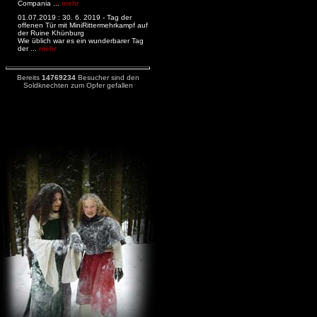
Compania ...
mehr
01.07.2019 : 30. 6. 2019 - Tag der
offenen Tür mit MiniRittermehrkampf auf
der Ruine Khünburg
Wie üblich war es ein wunderbarer Tag
der ...
mehr
Bereits
14769234
Besucher sind den
Soldknechten zum Opfer gefallen