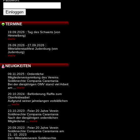
Passwort:
TERMINE
19.09.2026 : Tag des Schwerts (von
Himmelberg)
mehr
26.09.2026 - 27.09.2026 :
Mittelalterstadtfest Judenburg (von
Judenburg)
mehr
NEUIGKEITEN
09.11.2025 : Ordentliche
Mitgliederversammlung des Vereins
Soldknechte Compania Carantania
Bei der diesjährigen OMV stand viel Arbeit
am ...
mehr
20.10.2024 : Beförderung Raffis zum
Oberfeldwaibel
Aufgrund seiner jahrelangen vorbildlichen
...
mehr
23.10.2023 : Feier 20 Jahre Verein
Soldknechte Compania Carantania
Nach der diesjährigen ordentlichen
Mitgliederve ...
mehr
20.09.2023 : Feier 20 Jahre Verein
Soldknechte Compania Carantania am
21. 10. 2023
Den Mittelalterverein Soldknechte