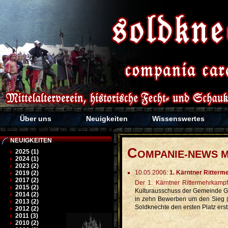
Über uns
Neuigkeiten
Wissenswertes
NEUIGKEITEN
C
2025 (1)
OMPANIE-NEWS M
2024 (1)
2023 (2)
10.05.2006:
1. Kärntner Ritter
2019 (2)
2017 (2)
Der 1. Kärntner Rittermehrkampf ist vorbei - und war ein voller Erfolg! Die Soldknechte Compania Carantania, die Soldurii Santicum, der Burgverein Glanegg sowie der
2015 (2)
Kulturausschuss der Gemeinde Gl
2014 (2)
in zehn Bewerben um den Sieg (
2013 (2)
Soldknechte den ersten Platz erstri
2012 (2)
2011 (3)
2010 (2)